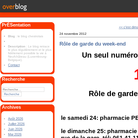
PrÉSentation
<< c'est dim
24 novembre 2012
Blog
: le blog chestrolais
Rôle de garde du week-end
Description
: Le blog retrace
le plus régulièrement et le plus
Un seul numéro 
fidèlement possible la vie à
Neufchâteau (Luxembourg-
Belgique).
Contact
Recherche
Rôle de garde
Archives
le samedi 24: pharmacie PE
Août 2026
Juillet 2026
Juin 2026
le dimanche 25: pharmac
Mai 2026
rue de la gare, tél: 061 41 1