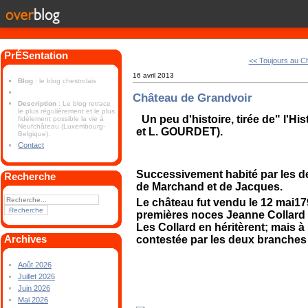
PrÉSentation
<< Toujours au C
16 avril 2013
Blog
: le blog chestrolais
Château de Grandvoir
Description
: Le blog retrace
le plus régulièrement et le plus
Un peu d'histoire, tirée de" l'H
fidèlement possible la vie à
Neufchâteau (Luxembourg-
et L. GOURDET).
Belgique).
Contact
Successivement habité par les de
Recherche
de Marchand et de Jacques.
Le château fut vendu le 12 mai17
premières noces Jeanne Collard 
Les Collard en héritèrent; mais à 
Archives
contestée par les deux branches d
Août 2026
Juillet 2026
Juin 2026
Mai 2026