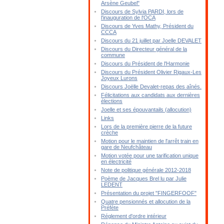
Arsène Geubel"
Discours de Sylvia PARDI, lors de
l'inauguration de l'OCA
Discours de Yves Mathy, Président du
CCCA
Discours du 21 juillet par Joelle DEVALET
Discours du Directeur général de la
commune
Discours du Président de l'Harmonie
Discours du Président Olivier Rigaux-Les
Joyeux Lurons
Discours Joëlle Devalet-repas des aînés.
Félicitations aux candidats aux dernières
élections
Joelle et ses épouvantails (allocution)
Links
Lors de la première pierre de la future
crèche
Motion pour le maintien de l'arrêt train en
gare de Neufchâteau
Motion votée pour une tarification unique
en électricité
Note de politique générale 2012-2018
Poème de Jacques Brel lu par Julie
LEDENT
Présentation du projet "FINGERFOOF"
Quatre pensionnés et allocution de la
Préfète
Réglement d'ordre intérieur