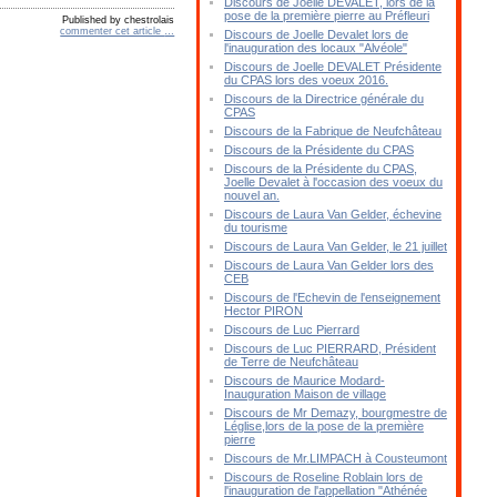
Discours de Joelle DEVALET, lors de la
pose de la première pierre au Préfleuri
Published by chestrolais
commenter cet article
…
Discours de Joelle Devalet lors de
l'inauguration des locaux "Alvéole"
Discours de Joelle DEVALET Présidente
du CPAS lors des voeux 2016.
Discours de la Directrice générale du
CPAS
Discours de la Fabrique de Neufchâteau
Discours de la Présidente du CPAS
Discours de la Présidente du CPAS,
Joelle Devalet à l'occasion des voeux du
nouvel an.
Discours de Laura Van Gelder, échevine
du tourisme
Discours de Laura Van Gelder, le 21 juillet
Discours de Laura Van Gelder lors des
CEB
Discours de l'Echevin de l'enseignement
Hector PIRON
Discours de Luc Pierrard
Discours de Luc PIERRARD, Président
de Terre de Neufchâteau
Discours de Maurice Modard-
Inauguration Maison de village
Discours de Mr Demazy, bourgmestre de
Léglise,lors de la pose de la première
pierre
Discours de Mr.LIMPACH à Cousteumont
Discours de Roseline Roblain lors de
l'inauguration de l'appellation "Athénée