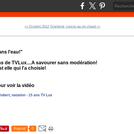
<< Octobre 2012
Grandvoir, course au vin chaud >>
ns l'eau!"
ns de TVLux....A savourer sans modération!
 elle qui l'a choisie!
ur voir la vidéo
bert, natation - 15 ans TV Lux
Repost
0