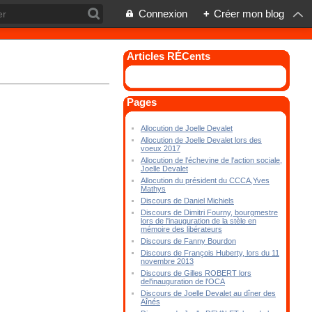
Connexion
+
Créer mon blog
Articles RÉCents
Pages
Allocution de Joelle Devalet
Allocution de Joelle Devalet lors des
voeux 2017
Allocution de l'échevine de l'action sociale,
Joelle Devalet
Allocution du président du CCCA,Yves
Mathys
Discours de Daniel Michiels
Discours de Dimitri Fourny, bourgmestre
lors de l'inauguration de la stèle en
mémoire des libérateurs
Discours de Fanny Bourdon
Discours de François Huberty, lors du 11
novembre 2013
Discours de Gilles ROBERT lors
del'inauguration de l'OCA
Discours de Joelle Devalet au dîner des
Aînés