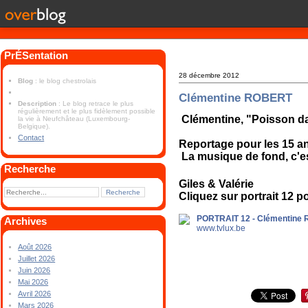
PrÉSentation
28 décembre 2012
Blog
: le blog chestrolais
Clémentine ROBERT
Description
: Le blog retrace le plus
régulièrement et le plus fidèlement possible
Clémentine, "Poisson da
la vie à Neufchâteau (Luxembourg-
Belgique).
Contact
Reportage pour les 15 a
La musique de fond, c'est
Recherche
Giles & Valérie
Cliquez sur portrait 12 po
PORTRAIT 12 - Clémentine Ro
Archives
www.tvlux.be
Août 2026
Juillet 2026
Juin 2026
Mai 2026
Avril 2026
Mars 2026