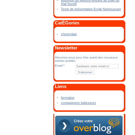
Réponse du Ministre Antoine au sujet du
Hall Sportif
Texte de présentation-Ecole Namoussart
CatÉGories
chestrolais
Newsletter
Abonnez-vous pour être averti des nouveaux
articles publiés.
Email
Liens
formation
compagnons batisseurs