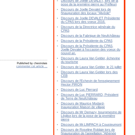
Discours de Joelle DEVALET, lors de la
pose de la première pierre au Préfleuri
Discours de Joelle Devalet lors de
l'inauguration des locaux "Alvéole"
Discours de Joelle DEVALET Présidente
du CPAS lors des voeux 2016.
Discours de la Directrice générale du
CPAS
Discours de la Fabrique de Neufchâteau
Discours de la Présidente du CPAS
Discours de la Présidente du CPAS,
Joelle Devalet à l'occasion des voeux du
nouvel an.
Discours de Laura Van Gelder, échevine
du tourisme
Published by chestrolais
commenter cet article
…
Discours de Laura Van Gelder, le 21 juillet
Discours de Laura Van Gelder lors des
CEB
Discours de l'Echevin de l'enseignement
Hector PIRON
Discours de Luc Pierrard
Discours de Luc PIERRARD, Président
de Terre de Neufchâteau
Discours de Maurice Modard-
Inauguration Maison de village
Discours de Mr Demazy, bourgmestre de
Léglise,lors de la pose de la première
pierre
Discours de Mr.LIMPACH à Cousteumont
Discours de Roseline Roblain lors de
l'inauguration de l'appellation "Athénée