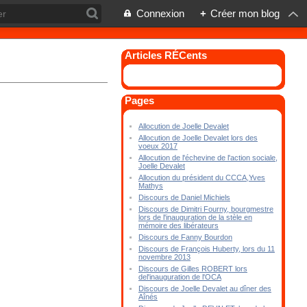
Connexion
+
Créer mon blog
Articles RÉCents
Pages
Allocution de Joelle Devalet
Allocution de Joelle Devalet lors des
voeux 2017
Allocution de l'échevine de l'action sociale,
Joelle Devalet
Allocution du président du CCCA,Yves
Mathys
Discours de Daniel Michiels
Discours de Dimitri Fourny, bourgmestre
lors de l'inauguration de la stèle en
mémoire des libérateurs
Discours de Fanny Bourdon
Discours de François Huberty, lors du 11
novembre 2013
Discours de Gilles ROBERT lors
del'inauguration de l'OCA
Discours de Joelle Devalet au dîner des
Aînés