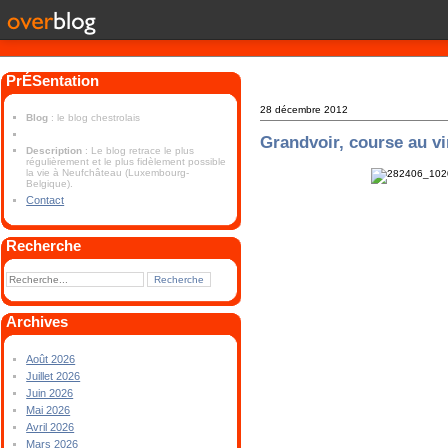
PrÉSentation
28 décembre 2012
Blog
: le blog chestrolais
Grandvoir, course au v
Description
: Le blog retrace le plus
régulièrement et le plus fidèlement possible
la vie à Neufchâteau (Luxembourg-
Belgique).
Contact
Recherche
Archives
Août 2026
Juillet 2026
Juin 2026
Mai 2026
Avril 2026
Mars 2026