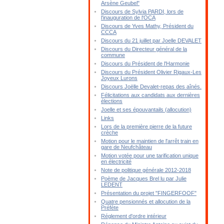
Arsène Geubel"
Discours de Sylvia PARDI, lors de
l'inauguration de l'OCA
Discours de Yves Mathy, Président du
CCCA
Discours du 21 juillet par Joelle DEVALET
Discours du Directeur général de la
commune
Discours du Président de l'Harmonie
Discours du Président Olivier Rigaux-Les
Joyeux Lurons
Discours Joëlle Devalet-repas des aînés.
Félicitations aux candidats aux dernières
élections
Joelle et ses épouvantails (allocution)
Links
Lors de la première pierre de la future
crèche
Motion pour le maintien de l'arrêt train en
gare de Neufchâteau
Motion votée pour une tarification unique
en électricité
Note de politique générale 2012-2018
Poème de Jacques Brel lu par Julie
LEDENT
Présentation du projet "FINGERFOOF"
Quatre pensionnés et allocution de la
Préfète
Réglement d'ordre intérieur