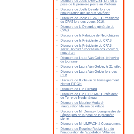
Discours de Joelle DEVALET, lors de la
pose de la première pierre au Préfleuri
Discours de Joelle Devalet lors de
l'inauguration des locaux "Alvéole"
Discours de Joelle DEVALET Présidente
du CPAS lors des voeux 2016.
Discours de la Directrice générale du
CPAS
Discours de la Fabrique de Neufchâteau
Discours de la Présidente du CPAS
Discours de la Présidente du CPAS,
Joelle Devalet à l'occasion des voeux du
nouvel an.
Discours de Laura Van Gelder, échevine
du tourisme
Discours de Laura Van Gelder, le 21 juillet
Discours de Laura Van Gelder lors des
CEB
Discours de l'Echevin de l'enseignement
Hector PIRON
Discours de Luc Pierrard
Discours de Luc PIERRARD, Président
de Terre de Neufchâteau
Discours de Maurice Modard-
Inauguration Maison de village
Discours de Mr Demazy, bourgmestre de
Léglise,lors de la pose de la première
pierre
Discours de Mr.LIMPACH à Cousteumont
Discours de Roseline Roblain lors de
l'inauguration de l'appellation "Athénée