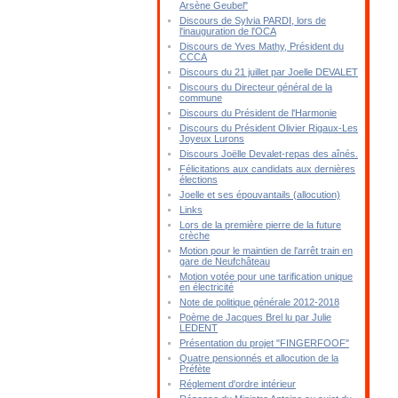
Arsène Geubel"
Discours de Sylvia PARDI, lors de
l'inauguration de l'OCA
Discours de Yves Mathy, Président du
CCCA
Discours du 21 juillet par Joelle DEVALET
Discours du Directeur général de la
commune
Discours du Président de l'Harmonie
Discours du Président Olivier Rigaux-Les
Joyeux Lurons
Discours Joëlle Devalet-repas des aînés.
Félicitations aux candidats aux dernières
élections
Joelle et ses épouvantails (allocution)
Links
Lors de la première pierre de la future
crèche
Motion pour le maintien de l'arrêt train en
gare de Neufchâteau
Motion votée pour une tarification unique
en électricité
Note de politique générale 2012-2018
Poème de Jacques Brel lu par Julie
LEDENT
Présentation du projet "FINGERFOOF"
Quatre pensionnés et allocution de la
Préfète
Réglement d'ordre intérieur