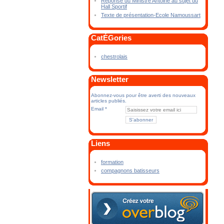
Réponse du Ministre Antoine au sujet du
Hall Sportif
Texte de présentation-Ecole Namoussart
CatÉGories
chestrolais
Newsletter
Abonnez-vous pour être averti des nouveaux
articles publiés.
Email
Liens
formation
compagnons batisseurs