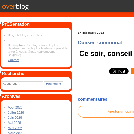
PrÉSentation
17 décembre 2012
Blog
: le blog chestrolais
Conseil communal
Description
: Le blog retrace le plus
régulièrement et le plus fidèlement possible
Ce soir, consei
la vie à Neufchâteau (Luxembourg-
Belgique).
Contact
Recherche
Archives
commentaires
Août 2026
Ajouter un com
Juillet 2026
Juin 2026
Mai 2026
Avril 2026
Mars 2026