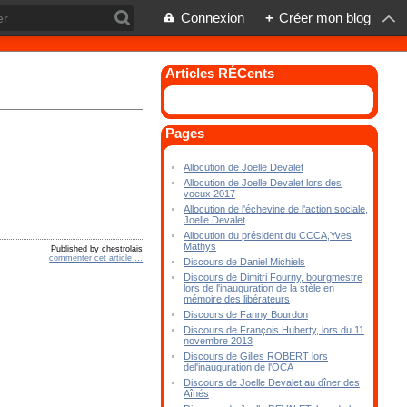
Connexion
+
Créer mon blog
Articles RÉCents
Pages
Allocution de Joelle Devalet
Allocution de Joelle Devalet lors des
voeux 2017
Allocution de l'échevine de l'action sociale,
Joelle Devalet
Allocution du président du CCCA,Yves
Mathys
Published by chestrolais
commenter cet article
…
Discours de Daniel Michiels
Discours de Dimitri Fourny, bourgmestre
lors de l'inauguration de la stèle en
mémoire des libérateurs
Discours de Fanny Bourdon
Discours de François Huberty, lors du 11
novembre 2013
Discours de Gilles ROBERT lors
del'inauguration de l'OCA
Discours de Joelle Devalet au dîner des
Aînés