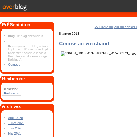
PrÉSentation
<< Ordre du jour du conseil
8 janvier 2013
Blog
: le blog chestrolais
Course au vin chaud
Description
: Le blog retrace
le plus régulièrement et le plus
fidèlement possible la vie à
Neufchâteau (Luxembourg-
Belgique).
Contact
Recherche
Archives
Août 2026
Juillet 2026
Juin 2026
Mai 2026