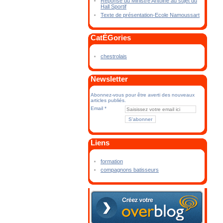
Réponse du Ministre Antoine au sujet du
Hall Sportif
Texte de présentation-Ecole Namoussart
CatÉGories
chestrolais
Newsletter
Abonnez-vous pour être averti des nouveaux
articles publiés.
Email
Liens
formation
compagnons batisseurs