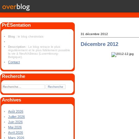
PrÉSentation
31 décembre 2012
Blog
: le blog chestrolais
Décembre 2012
Description
: Le blog retrace le plus
régulièrement et le plus fidèlement possible
la vie à Neufchâteau (Luxembourg-
Belgique).
Contact
Recherche
Archives
Août 2026
Juillet 2026
Juin 2026
Mai 2026
Avril 2026
Mars 2026