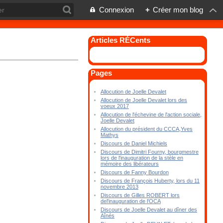
Connexion
+
Créer mon blog
Articles RÉCents
Pages
Allocution de Joelle Devalet
Allocution de Joelle Devalet lors des
voeux 2017
Allocution de l'échevine de l'action sociale,
Joelle Devalet
Allocution du président du CCCA,Yves
Mathys
Discours de Daniel Michiels
Discours de Dimitri Fourny, bourgmestre
lors de l'inauguration de la stèle en
mémoire des libérateurs
Discours de Fanny Bourdon
Discours de François Huberty, lors du 11
novembre 2013
Discours de Gilles ROBERT lors
del'inauguration de l'OCA
Discours de Joelle Devalet au dîner des
Aînés