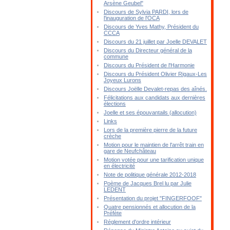
Arsène Geubel"
Discours de Sylvia PARDI, lors de
l'inauguration de l'OCA
Discours de Yves Mathy, Président du
CCCA
Discours du 21 juillet par Joelle DEVALET
Discours du Directeur général de la
commune
Discours du Président de l'Harmonie
Discours du Président Olivier Rigaux-Les
Joyeux Lurons
Discours Joëlle Devalet-repas des aînés.
Félicitations aux candidats aux dernières
élections
Joelle et ses épouvantails (allocution)
Links
Lors de la première pierre de la future
crèche
Motion pour le maintien de l'arrêt train en
gare de Neufchâteau
Motion votée pour une tarification unique
en électricité
Note de politique générale 2012-2018
Poème de Jacques Brel lu par Julie
LEDENT
Présentation du projet "FINGERFOOF"
Quatre pensionnés et allocution de la
Préfète
Réglement d'ordre intérieur