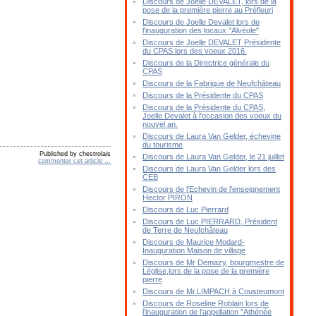
Discours de Joelle DEVALET, lors de la
pose de la première pierre au Préfleuri
Discours de Joelle Devalet lors de
l'inauguration des locaux "Alvéole"
Discours de Joelle DEVALET Présidente
du CPAS lors des voeux 2016.
Discours de la Directrice générale du
CPAS
Discours de la Fabrique de Neufchâteau
Discours de la Présidente du CPAS
Discours de la Présidente du CPAS,
Joelle Devalet à l'occasion des voeux du
nouvel an.
Discours de Laura Van Gelder, échevine
du tourisme
Published by chestrolais
Discours de Laura Van Gelder, le 21 juillet
commenter cet article
…
Discours de Laura Van Gelder lors des
CEB
Discours de l'Echevin de l'enseignement
Hector PIRON
Discours de Luc Pierrard
Discours de Luc PIERRARD, Président
de Terre de Neufchâteau
Discours de Maurice Modard-
Inauguration Maison de village
Discours de Mr Demazy, bourgmestre de
Léglise,lors de la pose de la première
pierre
Discours de Mr.LIMPACH à Cousteumont
Discours de Roseline Roblain lors de
l'inauguration de l'appellation "Athénée