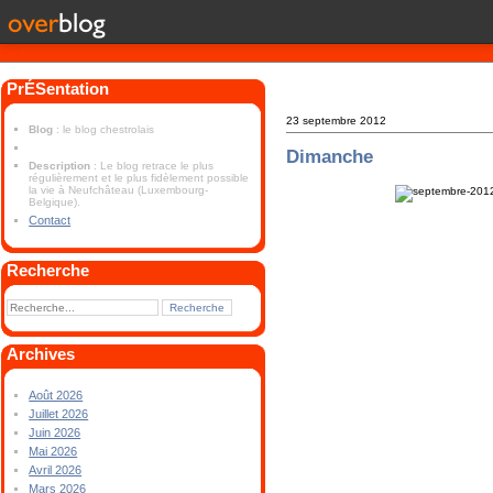
PrÉSentation
23 septembre 2012
Blog
: le blog chestrolais
Dimanche
Description
: Le blog retrace le plus
régulièrement et le plus fidèlement possible
la vie à Neufchâteau (Luxembourg-
Belgique).
Contact
Recherche
Archives
Août 2026
Juillet 2026
Juin 2026
Mai 2026
Avril 2026
Mars 2026