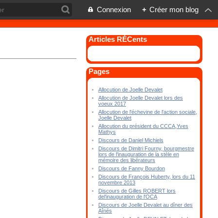
Connexion
+
Créer mon blog
Articles RÉCents
Pages
Allocution de Joelle Devalet
Allocution de Joelle Devalet lors des
voeux 2017
Allocution de l'échevine de l'action sociale,
Joelle Devalet
Allocution du président du CCCA,Yves
Mathys
Discours de Daniel Michiels
Discours de Dimitri Fourny, bourgmestre
lors de l'inauguration de la stèle en
mémoire des libérateurs
Discours de Fanny Bourdon
Discours de François Huberty, lors du 11
novembre 2013
Discours de Gilles ROBERT lors
del'inauguration de l'OCA
Discours de Joelle Devalet au dîner des
Aînés