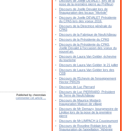
Discours de Joelle DEVALET, lors de la
pose de la première pierre au Préfleuri
Discours de Joelle Devalet lors de
l'inauguration des locaux "Alvéole"
Discours de Joelle DEVALET Présidente
du CPAS lors des voeux 2016.
Discours de la Directrice générale du
CPAS
Discours de la Fabrique de Neufchâteau
Discours de la Présidente du CPAS
Discours de la Présidente du CPAS,
Joelle Devalet à l'occasion des voeux du
nouvel an.
Discours de Laura Van Gelder, échevine
du tourisme
Discours de Laura Van Gelder, le 21 juillet
Discours de Laura Van Gelder lors des
CEB
Discours de l'Echevin de l'enseignement
Hector PIRON
Discours de Luc Pierrard
Discours de Luc PIERRARD, Président
Published by chestrolais
de Terre de Neufchâteau
commenter cet article
…
Discours de Maurice Modard-
Inauguration Maison de village
Discours de Mr Demazy, bourgmestre de
Léglise,lors de la pose de la première
pierre
Discours de Mr.LIMPACH à Cousteumont
Discours de Roseline Roblain lors de
l'inauguration de l'appellation "Athénée