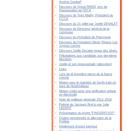
Arsène Geubel"
Discours de Sylvia PARDI, lors de
l'inauguration de l'OCA
Discours de Yves Mathy, Président du
CCCA
Discours du 21 juillet par Joelle DEVALET
Discours du Directeur général de la
commune
Discours du Président de l'Harmonie
Discours du Président Olivier Rigaux-Les
Joyeux Lurons
Discours Joëlle Devalet-repas des aînés.
Félicitations aux candidats aux dernières
élections
Joelle et ses épouvantails (allocution)
Links
Lors de la première pierre de la future
crèche
Motion pour le maintien de l'arrêt train en
gare de Neufchâteau
Motion votée pour une tarification unique
en électricité
Note de politique générale 2012-2018
Poème de Jacques Brel lu par Julie
LEDENT
Présentation du projet "FINGERFOOF"
Quatre pensionnés et allocution de la
Préfète
Réglement d'ordre intérieur