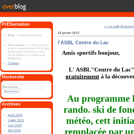
PrÉSentation
<< La salle Brasseu
24 janvier 2013
Blog
: le blog chestrolais
l'ASBL Centre du Lac
Description
: Le blog retrace
le plus régulièrement et le plus
Amis sportifs bonjour,
fidèlement possible la vie à
Neufchâteau (Luxembourg-
Belgique).
Contact
L' ASBL"Centre du Lac"v
gratuitement
à la découver
Recherche
Au programme le
Archives
rando. ski de fon
Août 2026
météo, cett initi
Juillet 2026
Juin 2026
remplacée par u
Mai 2026