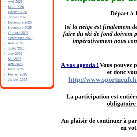
Avril 2026
Mars 2026
Départ à 1
Février 2026
Janvier 2026
Décembre 2025
(
si la neige est finalement de
Novembre 2025
faire du ski de fond doivent 
Octobre 2025
Septembre 2025
impérativement nous cont
Août 2025
Juillet 2025
Juin 2025
Mai 2025
A vos agenda !
Vous pouvez p
Avril 2025
Mars 2025
et donc vous
Février 2025
http://www.sportneufch
Janvier 2025
La participation est entièr
obligatoire
Au plaisir de continuer à pa
en vo