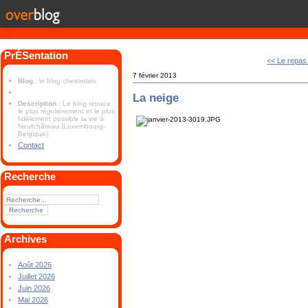
PrÉSentation
<< Le repas
7 février 2013
Blog
: le blog chestrolais
La neige
Description
: Le blog retrace
le plus régulièrement et le plus
fidèlement possible la vie à
Neufchâteau (Luxembourg-
Belgique).
Contact
Recherche
Archives
Août 2026
Juillet 2026
Juin 2026
Mai 2026