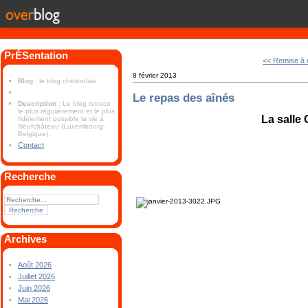
PrÉSentation
<< Remise à 
8 février 2013
Blog
: le blog chestrolais
Le repas des aînés
Description
: Le blog retrace
le plus régulièrement et le plus
La salle
fidèlement possible la vie à
Neufchâteau (Luxembourg-
Belgique).
Contact
Recherche
Archives
Août 2026
Juillet 2026
Juin 2026
Mai 2026