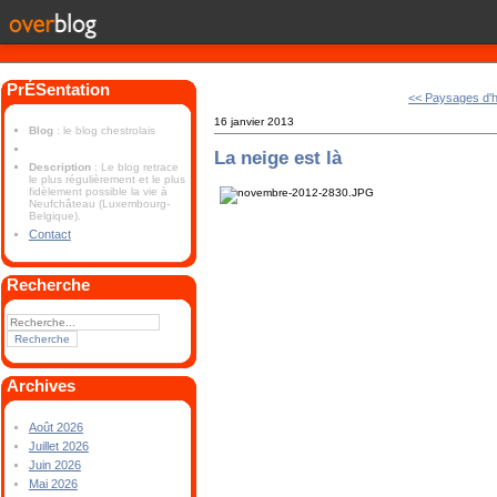
PrÉSentation
<< Paysages d'h
16 janvier 2013
Blog
: le blog chestrolais
La neige est là
Description
: Le blog retrace
le plus régulièrement et le plus
fidèlement possible la vie à
Neufchâteau (Luxembourg-
Belgique).
Contact
Recherche
Archives
Août 2026
Juillet 2026
Juin 2026
Mai 2026