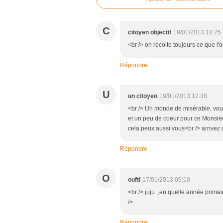
C
citoyen objectif
19/01/2013 18:25
<br /> on recolte toujours ce que l'
Répondre
U
un citoyen
19/01/2013 12:38
<br /> Un monde de misérable, vous
et un peu de coeur pour ce Monsieur
cela peux aussi vous<br /> arrivez 
Répondre
O
oufti
17/01/2013 09:10
<br /> juju ,en quelle année primai
/>
Répondre