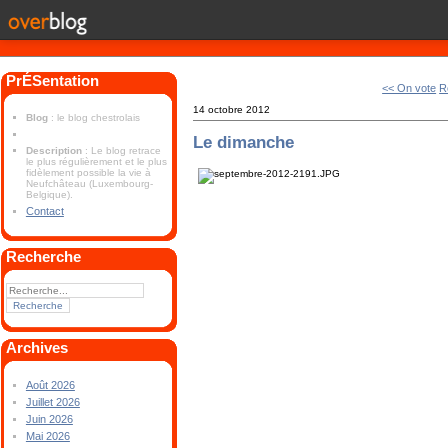
PrÉSentation
<< On vote
R
14 octobre 2012
Blog
: le blog chestrolais
Le dimanche
Description
: Le blog retrace
le plus régulièrement et le plus
fidèlement possible la vie à
Neufchâteau (Luxembourg-
Belgique).
Contact
Recherche
Archives
Août 2026
Juillet 2026
Juin 2026
Mai 2026