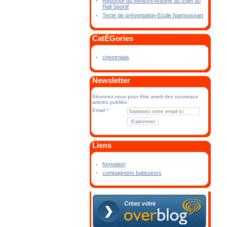
Réponse du Ministre Antoine au sujet du
Hall Sportif
Texte de présentation-Ecole Namoussart
CatÉGories
chestrolais
Newsletter
Abonnez-vous pour être averti des nouveaux
articles publiés.
Email
Liens
formation
compagnons batisseurs