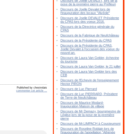
Discours de Joelle DEVALET, lors de la
pose de la première pierre au Préfleuri
Discours de Joelle Devalet lors de
l'inauguration des locaux "Alvéole"
Discours de Joelle DEVALET Présidente
du CPAS lors des voeux 2016.
Discours de la Directrice générale du
CPAS
Discours de la Fabrique de Neufchâteau
Discours de la Présidente du CPAS
Discours de la Présidente du CPAS,
Joelle Devalet à l'occasion des voeux du
nouvel an.
Discours de Laura Van Gelder, échevine
du tourisme
Discours de Laura Van Gelder, le 21 juillet
Discours de Laura Van Gelder lors des
CEB
Discours de l'Echevin de l'enseignement
Hector PIRON
Published by chestrolais
Discours de Luc Pierrard
commenter cet article
…
Discours de Luc PIERRARD, Président
de Terre de Neufchâteau
Discours de Maurice Modard-
Inauguration Maison de village
Discours de Mr Demazy, bourgmestre de
Léglise,lors de la pose de la première
pierre
Discours de Mr.LIMPACH à Cousteumont
Discours de Roseline Roblain lors de
l'inauguration de l'appellation "Athénée