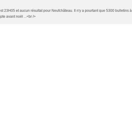
 est 23H05 et aucun résultat pour Neufchâteau. Il n'y a pourtant que 5300 bulletins à
e avant noël ...<br />