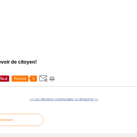
voir de citoyen!
Repost
0
<< Les élections communales
Le dimanche >>
mentaire