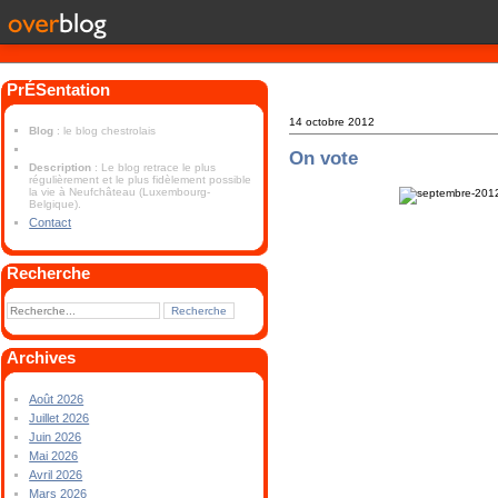
PrÉSentation
14 octobre 2012
Blog
: le blog chestrolais
On vote
Description
: Le blog retrace le plus
régulièrement et le plus fidèlement possible
la vie à Neufchâteau (Luxembourg-
Belgique).
Contact
Recherche
Archives
Août 2026
Juillet 2026
Juin 2026
Mai 2026
Avril 2026
Mars 2026