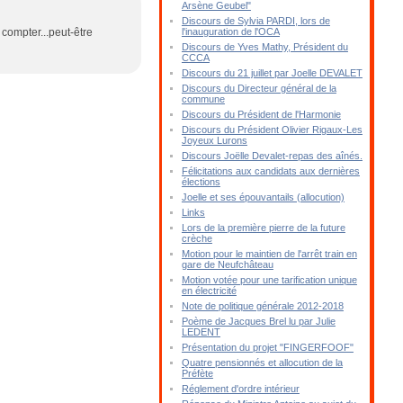
Arsène Geubel"
Discours de Sylvia PARDI, lors de
 compter...peut-être
l'inauguration de l'OCA
Discours de Yves Mathy, Président du
CCCA
Discours du 21 juillet par Joelle DEVALET
Discours du Directeur général de la
commune
Discours du Président de l'Harmonie
Discours du Président Olivier Rigaux-Les
Joyeux Lurons
Discours Joëlle Devalet-repas des aînés.
Félicitations aux candidats aux dernières
élections
Joelle et ses épouvantails (allocution)
Links
Lors de la première pierre de la future
crèche
Motion pour le maintien de l'arrêt train en
gare de Neufchâteau
Motion votée pour une tarification unique
en électricité
Note de politique générale 2012-2018
Poème de Jacques Brel lu par Julie
LEDENT
Présentation du projet "FINGERFOOF"
Quatre pensionnés et allocution de la
Préfète
Réglement d'ordre intérieur