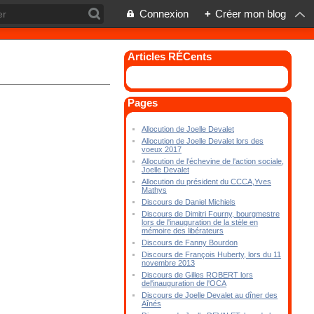
Connexion
+
Créer mon blog
Articles RÉCents
Pages
Allocution de Joelle Devalet
Allocution de Joelle Devalet lors des
voeux 2017
Allocution de l'échevine de l'action sociale,
Joelle Devalet
Allocution du président du CCCA,Yves
Mathys
Discours de Daniel Michiels
Discours de Dimitri Fourny, bourgmestre
lors de l'inauguration de la stèle en
mémoire des libérateurs
Discours de Fanny Bourdon
Discours de François Huberty, lors du 11
novembre 2013
Discours de Gilles ROBERT lors
del'inauguration de l'OCA
Discours de Joelle Devalet au dîner des
Aînés