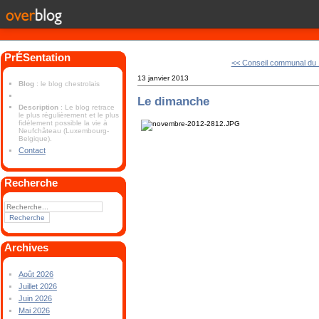
PrÉSentation
<< Conseil communal du 1
13 janvier 2013
Blog
: le blog chestrolais
Le dimanche
Description
: Le blog retrace
le plus régulièrement et le plus
fidèlement possible la vie à
Neufchâteau (Luxembourg-
Belgique).
Contact
Recherche
Archives
Août 2026
Juillet 2026
Juin 2026
Mai 2026