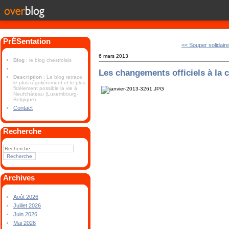
PrÉSentation
<< Souper solidaire
6 mars 2013
Blog
: le blog chestrolais
Les changements officiels à l
Description
: Le blog retrace
le plus régulièrement et le plus
fidèlement possible la vie à
Neufchâteau (Luxembourg-
Belgique).
Contact
Recherche
Archives
Août 2026
Juillet 2026
Juin 2026
Mai 2026