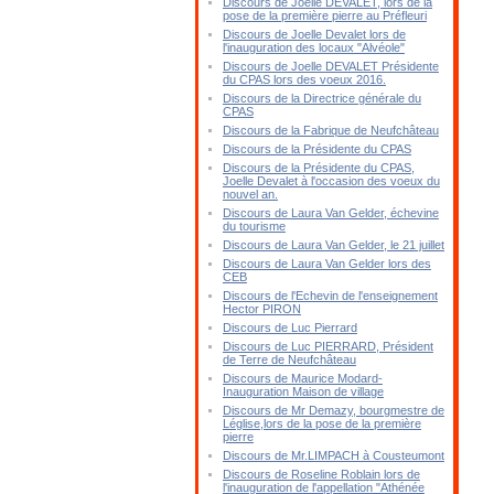
Discours de Joelle DEVALET, lors de la
pose de la première pierre au Préfleuri
Discours de Joelle Devalet lors de
l'inauguration des locaux "Alvéole"
Discours de Joelle DEVALET Présidente
du CPAS lors des voeux 2016.
Discours de la Directrice générale du
CPAS
Discours de la Fabrique de Neufchâteau
Discours de la Présidente du CPAS
Discours de la Présidente du CPAS,
Joelle Devalet à l'occasion des voeux du
nouvel an.
Discours de Laura Van Gelder, échevine
du tourisme
Discours de Laura Van Gelder, le 21 juillet
Discours de Laura Van Gelder lors des
CEB
Discours de l'Echevin de l'enseignement
Hector PIRON
Discours de Luc Pierrard
Discours de Luc PIERRARD, Président
de Terre de Neufchâteau
Discours de Maurice Modard-
Inauguration Maison de village
Discours de Mr Demazy, bourgmestre de
Léglise,lors de la pose de la première
pierre
Discours de Mr.LIMPACH à Cousteumont
Discours de Roseline Roblain lors de
l'inauguration de l'appellation "Athénée