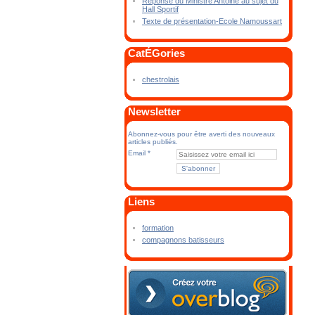
Réponse du Ministre Antoine au sujet du
Hall Sportif
Texte de présentation-Ecole Namoussart
CatÉGories
chestrolais
Newsletter
Abonnez-vous pour être averti des nouveaux
articles publiés.
Email
Liens
formation
compagnons batisseurs