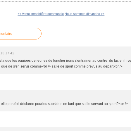
<< Vente immobilière communale
Nous sommes dimanche >>
mentaire
013 17:42
ela que les equipes de jeunes de longlier irons s'entrainer au centre du lac en hiv
n que de s'en servir comme<br /> salle de sport comme prevus au depart<br />
it-elle pas été déclarée pourles subsides en tant que sallle servant au sport?<br />