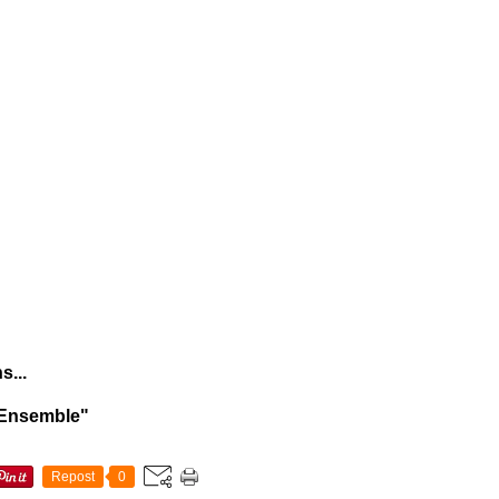
s...
r Ensemble"
Repost
0