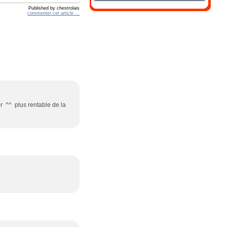
Published by chestrolais
commenter cet article
…
er ^^ plus rentable de la