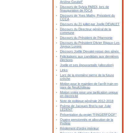
Arsène Geubel"
Discours de Sylvia PARDI, lors de
l'inauguration de l'OCA
Discours de Yves Mathy, Président du
CCCA
Discours du 21 juillet par Joelle DEVALET
Discours du Directeur général de la
commune
Discours du Président de l'Harmonie
Discours du Président Olivier Rigaux-Les
Joyeux Lurons
Discours Joëlle Devalet-repas des aînés.
Félicitations aux candidats aux dernières
élections
Joelle et ses épouvantails (allocution)
Links
Lors de la première pierre de la future
crèche
Motion pour le maintien de l'arrêt train en
gare de Neufchâteau
Motion votée pour une tarification unique
en électricité
Note de politique générale 2012-2018
Poème de Jacques Brel lu par Julie
LEDENT
Présentation du projet "FINGERFOOF"
Quatre pensionnés et allocution de la
Préfète
Réglement d'ordre intérieur