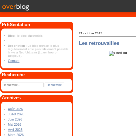
PrÉSentation
21 octobre 2013
Blog
: le blog chestrolais
Les retrouvailles
Description
: Le blog retrace le plus
régulièrement et le plus fidèlement possible
la vie à Neufchâteau (Luxembourg-
Belgique).
Contact
Recherche
Archives
Août 2026
Juillet 2026
Juin 2026
Mai 2026
Avril 2026
Mars 2026