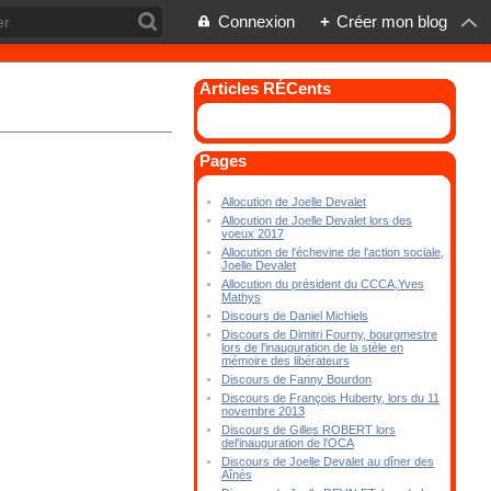
Connexion
+
Créer mon blog
Articles RÉCents
Pages
Allocution de Joelle Devalet
Allocution de Joelle Devalet lors des
voeux 2017
Allocution de l'échevine de l'action sociale,
Joelle Devalet
Allocution du président du CCCA,Yves
Mathys
Discours de Daniel Michiels
Discours de Dimitri Fourny, bourgmestre
lors de l'inauguration de la stèle en
mémoire des libérateurs
Discours de Fanny Bourdon
Discours de François Huberty, lors du 11
novembre 2013
Discours de Gilles ROBERT lors
del'inauguration de l'OCA
Discours de Joelle Devalet au dîner des
Aînés