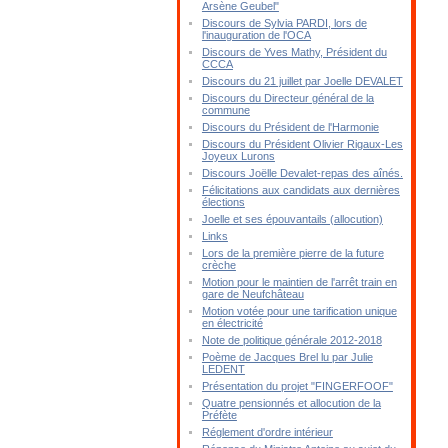
Arsène Geubel"
Discours de Sylvia PARDI, lors de
l'inauguration de l'OCA
Discours de Yves Mathy, Président du
CCCA
Discours du 21 juillet par Joelle DEVALET
Discours du Directeur général de la
commune
Discours du Président de l'Harmonie
Discours du Président Olivier Rigaux-Les
Joyeux Lurons
Discours Joëlle Devalet-repas des aînés.
Félicitations aux candidats aux dernières
élections
Joelle et ses épouvantails (allocution)
Links
Lors de la première pierre de la future
crèche
Motion pour le maintien de l'arrêt train en
gare de Neufchâteau
Motion votée pour une tarification unique
en électricité
Note de politique générale 2012-2018
Poème de Jacques Brel lu par Julie
LEDENT
Présentation du projet "FINGERFOOF"
Quatre pensionnés et allocution de la
Préfète
Réglement d'ordre intérieur