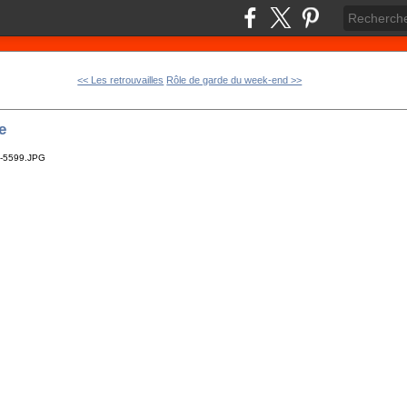
<< Les retrouvailles
Rôle de garde du week-end >>
e