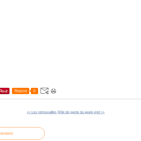
Repost
0
<< Les retrouvailles
Rôle de garde du week-end >>
mentaire