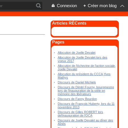
Connexion
+
Créer mon blog
Articles RÉCents
Pages
Allocution de Joelle Devalet
Allocution de Joelle Devalet lors des
voeux 2017
Allocution de l'échevine de l'action sociale,
Joelle Devalet
Allocution du président du CCCA,Yves
Mathys
Discours de Daniel Michiels
Discours de Dimitri Fourny, bourgmestre
lors de l'inauguration de la stèle en
mémoire des libérateurs
Discours de Fanny Bourdon
Discours de François Huberty, lors du 11
novembre 2013
Discours de Gilles ROBERT lors
del'inauguration de l'OCA
Discours de Joelle Devalet au dîner des
Aînés