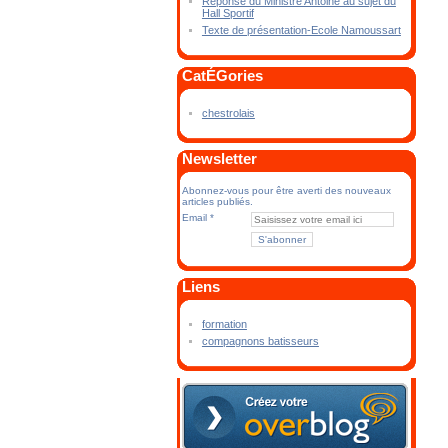
Réponse du Ministre Antoine au sujet du
Hall Sportif
Texte de présentation-Ecole Namoussart
CatÉGories
chestrolais
Newsletter
Abonnez-vous pour être averti des nouveaux
articles publiés.
Email
Liens
formation
compagnons batisseurs