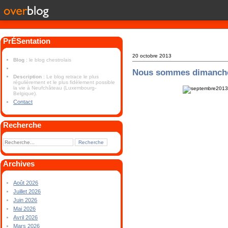
PrÉSentation
20 octobre 2013
Blog
: le blog chestrolais
Nous sommes dimanch
Description
: Le blog retrace le plus
régulièrement et le plus fidèlement possible
la vie à Neufchâteau (Luxembourg-
Belgique).
Contact
Recherche
Archives
Août 2026
Juillet 2026
Juin 2026
Mai 2026
Avril 2026
Mars 2026