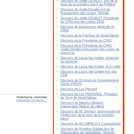
Discours de Joelle DEVALET, lors de la
pose de la première pierre au Préfleuri
Discours de Joelle Devalet lors de
l'inauguration des locaux "Alvéole"
Discours de Joelle DEVALET Présidente
du CPAS lors des voeux 2016.
Discours de la Directrice générale du
CPAS
Discours de la Fabrique de Neufchâteau
Discours de la Présidente du CPAS
Discours de la Présidente du CPAS,
Joelle Devalet à l'occasion des voeux du
nouvel an.
Discours de Laura Van Gelder, échevine
du tourisme
Discours de Laura Van Gelder, le 21 juillet
Discours de Laura Van Gelder lors des
CEB
Discours de l'Echevin de l'enseignement
Hector PIRON
Discours de Luc Pierrard
Discours de Luc PIERRARD, Président
Published by chestrolais
de Terre de Neufchâteau
commenter cet article
…
Discours de Maurice Modard-
Inauguration Maison de village
Discours de Mr Demazy, bourgmestre de
Léglise,lors de la pose de la première
pierre
Discours de Mr.LIMPACH à Cousteumont
Discours de Roseline Roblain lors de
l'inauguration de l'appellation "Athénée