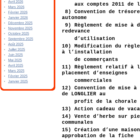
Avril 2026
aux comptes 2011 de la
Mars 2026
8) Convention de trésore
Février 2026
autonome
Janvier 2026
Décembre 2025
9) Règlement de mise à d
Novembre 2025
redevance
Octobre 2025
d’utilisation
Septembre 2025
Août 2025
10) Modification du règl
Juillet 2025
à l’installation
Juin 2025
de commerçants
Mai 2025
Avril 2025
11) Règlement relatif à 
Mars 2025
placement d’enseignes
Février 2025
commerciales
Janvier 2025
12) Convention de mise à
de LONGLIER au
profit de la chorale «
13) Action cadeau de vac
14) Vente d’herbe sur pi
communales
15) Création d’une maiso
approbation de la fiche