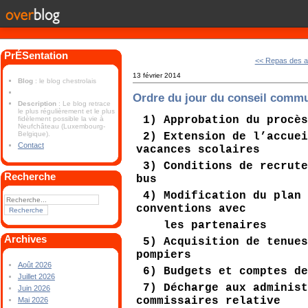
PrÉSentation
<< Repas des a
13 février 2014
Blog
: le blog chestrolais
Ordre du jour du conseil commu
Description
: Le blog retrace
le plus régulièrement et le plus
1) Approbation du procès
fidèlement possible la vie à
Neufchâteau (Luxembourg-
Belgique).
2) Extension de l’accuei
Contact
vacances scolaires
3) Conditions de recrute
Recherche
bus
4) Modification du plan 
conventions avec
les partenaires
Archives
5) Acquisition de tenues
pompiers
Août 2026
6) Budgets et comptes de
Juillet 2026
7) Décharge aux administ
Juin 2026
commissaires relative
Mai 2026