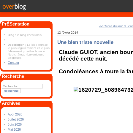
PrÉSentation
<< Ordre du jour du co
12 février 2014
Blog
: le blog chestrolais
Une bien triste nouvelle
Description
: Le blog retrace
le plus régulièrement et le plus
Claude GUIOT, ancien bour
fidèlement possible la vie à
Neufchâteau (Luxembourg-
décédé cette nuit.
Belgique).
Contact
Condoléances à toute la fam
Recherche
Archives
Août 2026
Juillet 2026
Juin 2026
Mai 2026