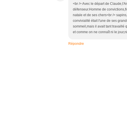
<br /> Avec le départ de Claude,l'A
défenseur.Homme de convictions,fi
natale et de ses chers<br /> sapin
convivialité était l'une de ses gran
sommeil,mais il avait tant travaill
et comme on ne connaît ni le jour,n
Répondre