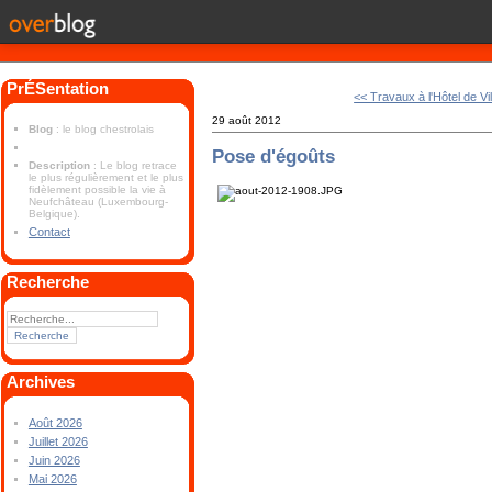
PrÉSentation
<< Travaux à l'Hôtel de Vil
29 août 2012
Blog
: le blog chestrolais
Pose d'égoûts
Description
: Le blog retrace
le plus régulièrement et le plus
fidèlement possible la vie à
Neufchâteau (Luxembourg-
Belgique).
Contact
Recherche
Archives
Août 2026
Juillet 2026
Juin 2026
Mai 2026