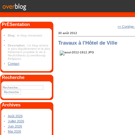
PrÉSentation
<< Cortège 
30 août 2012
Blog
: le blog chestrolais
Travaux à l'Hôtel de Ville
Description
: Le blog retrace
le plus régulièrement et le plus
fidèlement possible la vie à
Neufchâteau (Luxembourg-
Belgique).
Contact
Recherche
Archives
Août 2026
Juillet 2026
Juin 2026
Mai 2026