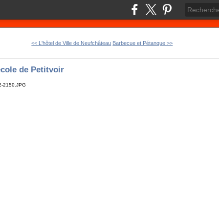
<< L'hôtel de Ville de Neufchâteau
Barbecue et Pétanque >>
cole de Petitvoir