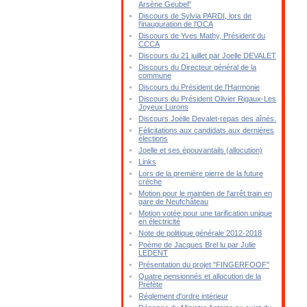
Arsène Geubel"
Discours de Sylvia PARDI, lors de
l'inauguration de l'OCA
Discours de Yves Mathy, Président du
CCCA
Discours du 21 juillet par Joelle DEVALET
Discours du Directeur général de la
commune
Discours du Président de l'Harmonie
Discours du Président Olivier Rigaux-Les
Joyeux Lurons
Discours Joëlle Devalet-repas des aînés.
Félicitations aux candidats aux dernières
élections
Joelle et ses épouvantails (allocution)
Links
Lors de la première pierre de la future
crèche
Motion pour le maintien de l'arrêt train en
gare de Neufchâteau
Motion votée pour une tarification unique
en électricité
Note de politique générale 2012-2018
Poème de Jacques Brel lu par Julie
LEDENT
Présentation du projet "FINGERFOOF"
Quatre pensionnés et allocution de la
Préfète
Réglement d'ordre intérieur