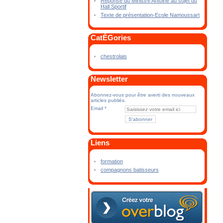
Réponse du Ministre Antoine au sujet du
Hall Sportif
Texte de présentation-Ecole Namoussart
CatÉGories
chestrolais
Newsletter
Abonnez-vous pour être averti des nouveaux
articles publiés.
Email
Liens
formation
compagnons batisseurs