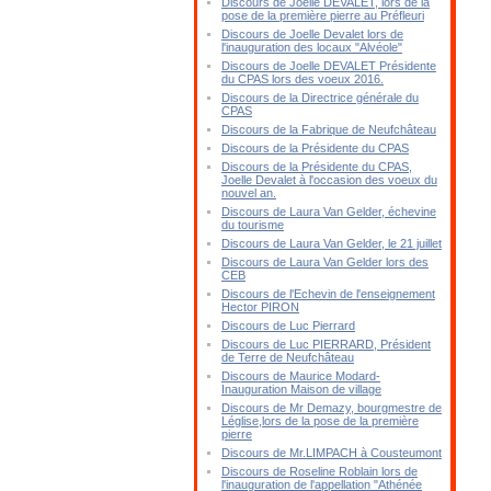
Discours de Joelle DEVALET, lors de la
pose de la première pierre au Préfleuri
Discours de Joelle Devalet lors de
l'inauguration des locaux "Alvéole"
Discours de Joelle DEVALET Présidente
du CPAS lors des voeux 2016.
Discours de la Directrice générale du
CPAS
Discours de la Fabrique de Neufchâteau
Discours de la Présidente du CPAS
Discours de la Présidente du CPAS,
Joelle Devalet à l'occasion des voeux du
nouvel an.
Discours de Laura Van Gelder, échevine
du tourisme
Discours de Laura Van Gelder, le 21 juillet
Discours de Laura Van Gelder lors des
CEB
Discours de l'Echevin de l'enseignement
Hector PIRON
Discours de Luc Pierrard
Discours de Luc PIERRARD, Président
de Terre de Neufchâteau
Discours de Maurice Modard-
Inauguration Maison de village
Discours de Mr Demazy, bourgmestre de
Léglise,lors de la pose de la première
pierre
Discours de Mr.LIMPACH à Cousteumont
Discours de Roseline Roblain lors de
l'inauguration de l'appellation "Athénée