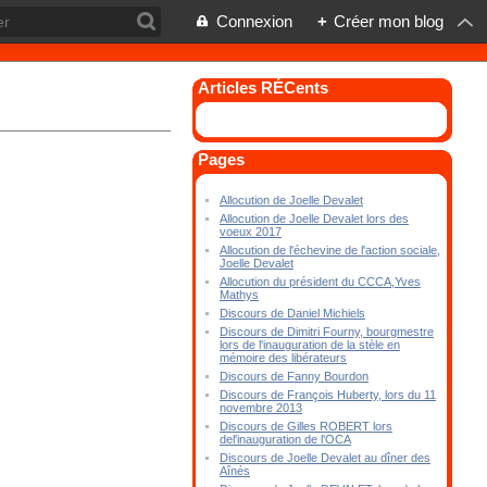
Connexion
+
Créer mon blog
Articles RÉCents
Pages
Allocution de Joelle Devalet
Allocution de Joelle Devalet lors des
voeux 2017
Allocution de l'échevine de l'action sociale,
Joelle Devalet
Allocution du président du CCCA,Yves
Mathys
Discours de Daniel Michiels
Discours de Dimitri Fourny, bourgmestre
lors de l'inauguration de la stèle en
mémoire des libérateurs
Discours de Fanny Bourdon
Discours de François Huberty, lors du 11
novembre 2013
Discours de Gilles ROBERT lors
del'inauguration de l'OCA
Discours de Joelle Devalet au dîner des
Aînés