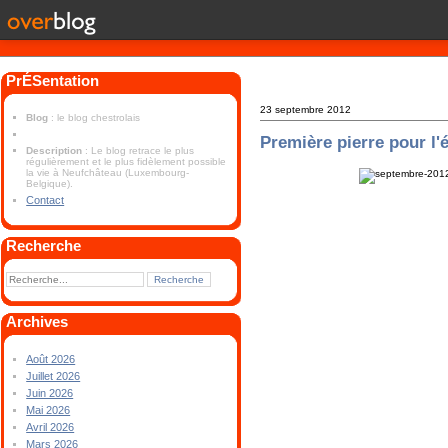
PrÉSentation
23 septembre 2012
Blog
: le blog chestrolais
Première pierre pour l'é
Description
: Le blog retrace le plus
régulièrement et le plus fidèlement possible
la vie à Neufchâteau (Luxembourg-
Belgique).
Contact
Recherche
Archives
Août 2026
Juillet 2026
Juin 2026
Mai 2026
Avril 2026
Mars 2026