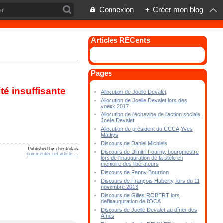
Connexion
+
Créer mon blog
Articles RÉCents
Pages
té insuffisante
Allocution de Joelle Devalet
Allocution de Joelle Devalet lors des
voeux 2017
Allocution de l'échevine de l'action sociale,
Joelle Devalet
Allocution du président du CCCA,Yves
Mathys
Discours de Daniel Michiels
Published by chestrolais
Discours de Dimitri Fourny, bourgmestre
commenter cet article
…
lors de l'inauguration de la stèle en
mémoire des libérateurs
Discours de Fanny Bourdon
Discours de François Huberty, lors du 11
novembre 2013
Discours de Gilles ROBERT lors
del'inauguration de l'OCA
Discours de Joelle Devalet au dîner des
Aînés