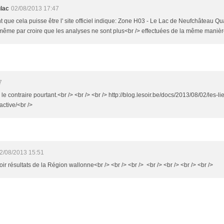
ulac
02/08/2013 17:47
 que cela puisse être l' site officiel indique: Zone H03 - Le Lac de Neufchâteau Qu
 même par croire que les analyses ne sont plus<br /> effectuées de la même manière
7
le contraire pourtant.<br /> <br /> <br /> http://blog.lesoir.be/docs/2013/08/02/les-
active/<br />
2/08/2013 15:51
Voir résultats de la Région wallonne<br /> <br /> <br /> <br /> <br /> <br /> <br />