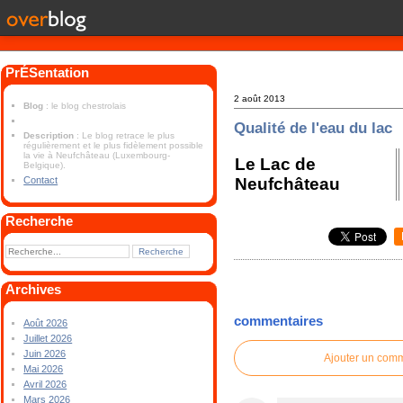
PrÉSentation
2 août 2013
Blog
: le blog chestrolais
Qualité de l'eau du lac
Description
: Le blog retrace le plus
régulièrement et le plus fidèlement possible
la vie à Neufchâteau (Luxembourg-
Le Lac de
Belgique).
Neufchâteau
Contact
Recherche
Archives
commentaires
Août 2026
Juillet 2026
Juin 2026
Ajouter un com
Mai 2026
Avril 2026
Mars 2026