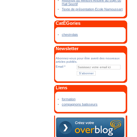
Réponse du Ministre Antoine au sujet du
Hall Sportif
Texte de présentation-Ecole Namoussart
CatÉGories
chestrolais
Newsletter
Abonnez-vous pour être averti des nouveaux
articles publiés.
Email
Liens
formation
compagnons batisseurs