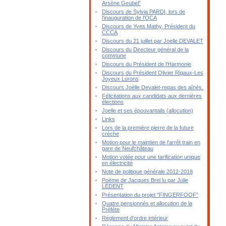
Arsène Geubel"
Discours de Sylvia PARDI, lors de
l'inauguration de l'OCA
Discours de Yves Mathy, Président du
CCCA
Discours du 21 juillet par Joelle DEVALET
Discours du Directeur général de la
commune
Discours du Président de l'Harmonie
Discours du Président Olivier Rigaux-Les
Joyeux Lurons
Discours Joëlle Devalet-repas des aînés.
Félicitations aux candidats aux dernières
élections
Joelle et ses épouvantails (allocution)
Links
Lors de la première pierre de la future
crèche
Motion pour le maintien de l'arrêt train en
gare de Neufchâteau
Motion votée pour une tarification unique
en électricité
Note de politique générale 2012-2018
Poème de Jacques Brel lu par Julie
LEDENT
Présentation du projet "FINGERFOOF"
Quatre pensionnés et allocution de la
Préfète
Réglement d'ordre intérieur