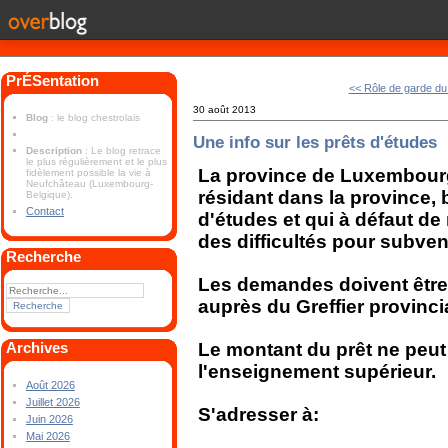
PrÉSentation
<< Rôle de garde d
30 août 2013
Blog
: le blog chestrolais
Une info sur les prêts d'études
Description
: Le blog retrace
le plus régulièrement et le plus
La province de Luxembourg
fidèlement possible la vie à
Neufchâteau (Luxembourg-
résidant dans la province,
Belgique).
Contact
d'études et qui à défaut d
des difficultés pour subveni
Recherche
Les demandes doivent être 
auprès du Greffier provincia
Le montant du prêt ne peut
Archives
l'enseignement supérieur.
Août 2026
Juillet 2026
S'adresser à:
Juin 2026
Mai 2026