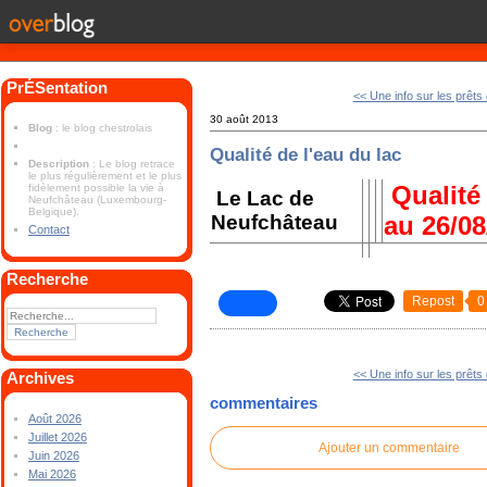
PrÉSentation
<< Une info sur les prêts
30 août 2013
Blog
: le blog chestrolais
Qualité de l'eau du lac
Description
: Le blog retrace
le plus régulièrement et le plus
Qualité 
fidèlement possible la vie à
Le Lac de
Neufchâteau (Luxembourg-
Belgique).
Neufchâteau
au 26/08
Contact
Recherche
Repost
0
<< Une info sur les prêts
Archives
commentaires
Août 2026
Juillet 2026
Ajouter un commentaire
Juin 2026
Mai 2026