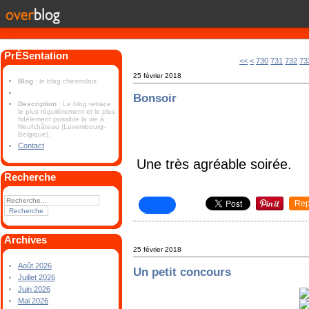
PrÉSentation
700
710
720
<<
<
730
731
732
73
25 février 2018
Blog
: le blog chestrolais
Bonsoir
Description
: Le blog retrace
le plus régulièrement et le plus
fidèlement possible la vie à
Neufchâteau (Luxembourg-
Belgique).
Contact
Une très agréable soirée.
Recherche
Rep
Archives
25 février 2018
Août 2026
Un petit concours
Juillet 2026
Juin 2026
Mai 2026