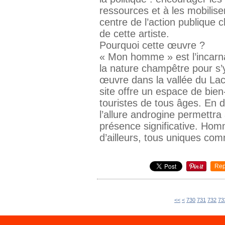
ressources et à les mobilise
centre de l’action publique 
de cette artiste.
Pourquoi cette œuvre ?
« Mon homme » est l’incar
la nature champêtre pour s’
œuvre dans la vallée du Lac 
site offre un espace de bien
touristes de tous âges. En dé
l’allure androgine permettra 
présence significative. Hom
d’ailleurs, tous uniques co
Rep
700
710
720
<<
<
730
731
732
73