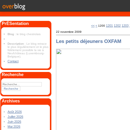
PrÉSentation
<<
<
1201
1202
1203
1200
22 novembre 2009
Blog
: le blog chestrolais
Les petits déjeuners OXFAM
Description
: Le blog retrace
le plus régulièrement et le plus
fidèlement possible la vie à
Neufchâteau (Luxembourg-
Belgique).
Contact
Recherche
Archives
Août 2026
Juillet 2026
Juin 2026
Mai 2026