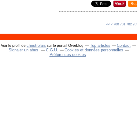
Rep
700
710
720
730
740
750
760
770
<<
<
780
781
782
78
chestrolais
Top articles
Contact
Voir le profil de
sur le portail Overblog
Signaler un abus
C.G.U.
Cookies et données personnelles
Préférences cookies