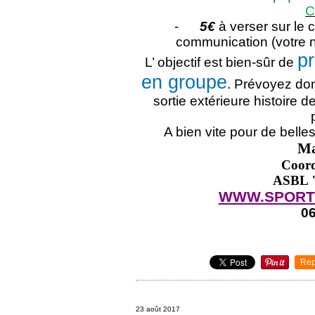
C
-
5€
à verser sur le
communication (votre 
p
L’ objectif est bien-sûr de
en groupe
. Prévoyez don
sortie extérieure histoire d
A bien vite pour de belles
Ma
Coord
ASBL "
WWW.SPORT
06
Rep
23 août 2017