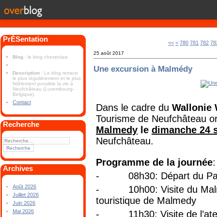
PrÉSentation
700
710
720
730
740
750
760
770
<<
<
780
781
782
78
25 août 2017
Blog
: le blog chestrolais
Une excursion à Malmédy
Description
: Le blog retrace
le plus régulièrement et le plus
fidèlement possible la vie à
Neufchâteau (Luxembourg-
Belgique).
Contact
Dans le cadre du
Wallonie
Tourisme de Neufchâteau o
Recherche
Malmedy
le
dimanche 24 
Neufchâteau.
Programme de la journée
:
Archives
-
08h30: Départ du Pa
Août 2026
-
10h00: Visite du Ma
Juillet 2026
touristique de Malmedy
Juin 2026
Mai 2026
- 11h30: Visite de l’ateli