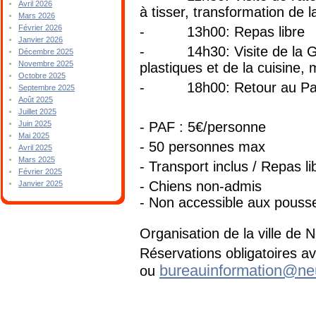
Avril 2026
à tisser, transformation de 
Mars 2026
Février 2026
- 13h00: Repas libre
Janvier 2026
- 14h30: Visite de la Gra
Décembre 2025
Novembre 2025
plastiques et de la cuisine,
Octobre 2025
- 18h00: Retour au Park
Septembre 2025
Août 2025
Juillet 2025
- PAF : 5€/personne
Juin 2025
Mai 2025
- 50 personnes max
Avril 2025
Mars 2025
- Transport inclus / Repas li
Février 2025
- Chiens non-admis
Janvier 2025
- Non accessible aux pouss
Organisation de la ville de 
Réservations obligatoires a
bureauinformation@ne
ou