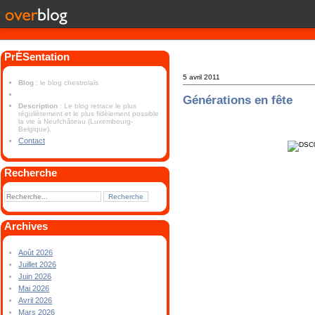
PrÉSentation
5 avril 2011
Blog
: le blog chestrolais
Générations en fête
Description
: Le blog retrace le plus
régulièrement et le plus fidèlement possible
la vie à Neufchâteau (Luxembourg-
Belgique).
Contact
Recherche
Archives
Août 2026
Juillet 2026
Juin 2026
Mai 2026
Avril 2026
Mars 2026