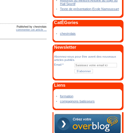
Réponse du Ministre Antoine au sujet du
Hall Sportif
Texte de présentation-Ecole Namoussart
CatÉGories
Published by chestrolais
commenter cet article
…
chestrolais
Newsletter
Abonnez-vous pour être averti des nouveaux
articles publiés.
Email
Liens
formation
compagnons batisseurs