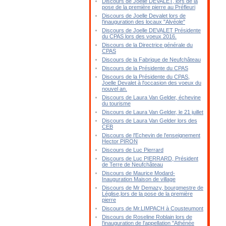
Discours de Joelle DEVALET, lors de la
pose de la première pierre au Préfleuri
Discours de Joelle Devalet lors de
l'inauguration des locaux "Alvéole"
Discours de Joelle DEVALET Présidente
du CPAS lors des voeux 2016.
Discours de la Directrice générale du
CPAS
Discours de la Fabrique de Neufchâteau
Discours de la Présidente du CPAS
Discours de la Présidente du CPAS,
Joelle Devalet à l'occasion des voeux du
nouvel an.
Discours de Laura Van Gelder, échevine
du tourisme
Discours de Laura Van Gelder, le 21 juillet
Discours de Laura Van Gelder lors des
CEB
Discours de l'Echevin de l'enseignement
Hector PIRON
Discours de Luc Pierrard
Discours de Luc PIERRARD, Président
de Terre de Neufchâteau
Discours de Maurice Modard-
Inauguration Maison de village
Discours de Mr Demazy, bourgmestre de
Léglise,lors de la pose de la première
pierre
Discours de Mr.LIMPACH à Cousteumont
Discours de Roseline Roblain lors de
l'inauguration de l'appellation "Athénée