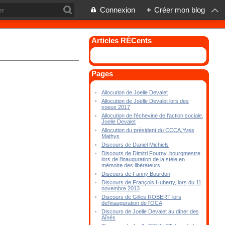
Connexion
+
Créer mon blog
Articles RÉCents
Pages
Allocution de Joelle Devalet
Allocution de Joelle Devalet lors des
voeux 2017
Allocution de l'échevine de l'action sociale,
Joelle Devalet
Allocution du président du CCCA,Yves
Mathys
Discours de Daniel Michiels
Discours de Dimitri Fourny, bourgmestre
lors de l'inauguration de la stèle en
mémoire des libérateurs
Discours de Fanny Bourdon
Discours de François Huberty, lors du 11
novembre 2013
Discours de Gilles ROBERT lors
del'inauguration de l'OCA
Discours de Joelle Devalet au dîner des
Aînés