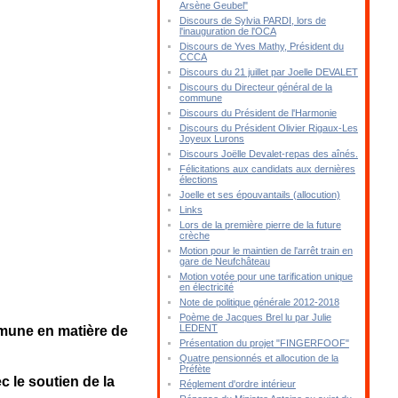
Arsène Geubel"
Discours de Sylvia PARDI, lors de
l'inauguration de l'OCA
Discours de Yves Mathy, Président du
CCCA
Discours du 21 juillet par Joelle DEVALET
Discours du Directeur général de la
commune
Discours du Président de l'Harmonie
Discours du Président Olivier Rigaux-Les
Joyeux Lurons
Discours Joëlle Devalet-repas des aînés.
Félicitations aux candidats aux dernières
élections
Joelle et ses épouvantails (allocution)
Links
Lors de la première pierre de la future
crèche
Motion pour le maintien de l'arrêt train en
gare de Neufchâteau
Motion votée pour une tarification unique
en électricité
Note de politique générale 2012-2018
Poème de Jacques Brel lu par Julie
LEDENT
mmune en matière de
Présentation du projet "FINGERFOOF"
Quatre pensionnés et allocution de la
Préfète
c le soutien de la
Réglement d'ordre intérieur