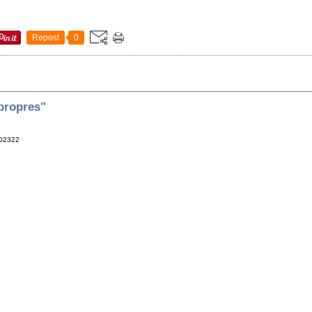
Repost
0
propres"