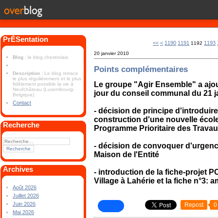
PrÉSentation
1100
1110
1120
1130
1140
1150
1160
1170
1180
<<
<
1190
1191
1193
1192
20 janvier 2010
Blog
: le blog chestrolais
Points complémentaires
Description
: Le blog retrace
le plus régulièrement et le plus
Le groupe "Agir Ensemble" a ajou
fidèlement possible la vie à
Neufchâteau (Luxembourg-
jour du conseil communal du 21 j
Belgique).
Contact
- décision de principe d'introdu
construction d'une nouvelle écol
Recherche
Programme Prioritaire des Travau
- décision de convoquer d'urgenc
Maison de l'Entité
Archives
- introduction de la fiche-projet
Village à Lahérie et la fiche n°3
Août 2026
Juillet 2026
Juin 2026
Repost
0
Mai 2026