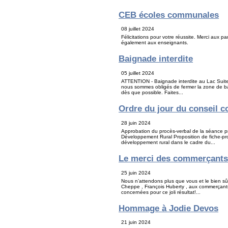
CEB écoles communales
08 juillet 2024
Félicitations pour votre réussite. Merci aux 
également aux enseignants.
Baignade interdite
05 juillet 2024
ATTENTION - Baignade interdite au Lac Suite a
nous sommes obligés de fermer la zone de ba
dès que possible. Faites...
Ordre du jour du conseil c
28 juin 2024
Approbation du procès-verbal de la séance
Développement Rural Proposition de fiche-proj
développement rural dans le cadre du...
Le merci des commerçant
25 juin 2024
Nous n’attendons plus que vous et le bien sûr
Cheppe , François Huberty , aux commerçants
concernées pour ce joli résultat!...
Hommage à Jodie Devos
21 juin 2024