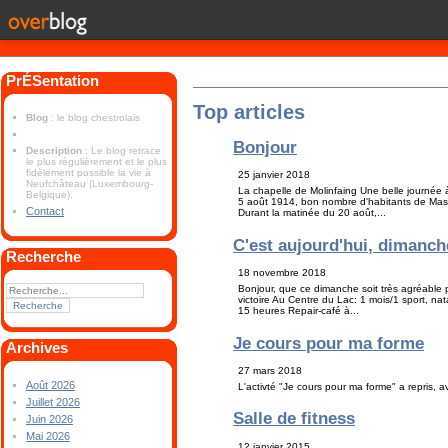
PrÉSentation
Top articles
Blog
: le blog chestrolais
Bonjour
Description
: Le blog retrace
le plus régulièrement et le plus
fidèlement possible la vie à
25 janvier 2018
Neufchâteau (Luxembourg-
La chapelle de Molinfaing Une belle journée 
Belgique).
5 août 1914, bon nombre d'habitants de Mass
Contact
Durant la matinée du 20 août,...
C'est aujourd'hui, dimanch
Recherche
18 novembre 2018
Bonjour, que ce dimanche soit très agréable
victoire Au Centre du Lac: 1 mois/1 sport, n
15 heures Repair-café à...
Je cours pour ma forme
Archives
27 mars 2018
Août 2026
L'activté "Je cours pour ma forme" a repris, 
Juillet 2026
Salle de fitness
Juin 2026
Mai 2026
12 janvier 2015