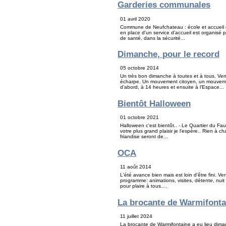
Garderies communales
01 avril 2020
Commune de Neufchateau : école et accueil 
en place d'un service d'accueil est organisé 
de santé, dans la sécurité...
Dimanche, pour le record
05 octobre 2014
Un très bon dimanche à toutes et à tous. Ve
écharpe. Un mouvement citoyen, un mouvement
d’abord, à 14 heures et ensuite à l’Espace...
Bientôt Halloween
01 octobre 2021
Halloween c'est bientôt.. - Le Quartier du Fa
votre plus grand plaisir je l'espère.. Rien à c
friandise seront de...
OCA
11 août 2014
L'été avance bien mais est loin d'être fini. V
programme: animations, visites, détente, nuit 
pour plaire à tous....
La brocante de Warmifonta
11 juillet 2024
La brocante de Warmifontaine a eu lieu dima