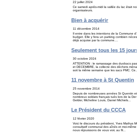
22 juillet 2024
Ce samedi après-midi la vallée du lac était n
organisateurs.
Bien à acquérir
11 décembre 2014
Il entre dans les intentions de la Commune 
budget. Elle y fera un parking combien néce
déjà acquise par la commune....
Seulement tous les 15 jour
30 octobre 2024
ATTENTION : le ramassage des duobacs pa
et DECEMBRE, la collecte des déchets ménag
soit la même semaine que les sacs PMC. Ce..
11 novembre à St Quentin
25 novembre 2014
Depuis de nombreuses années St Quentin et 
nombreux soldats français tués lors de la D
Gelder, Micheline Louis, Daniel Michiels...
Le Président du CCCA
12 février 2020
Voici le discours du président, Yves Mathys
consultatif communal des aînés et moi-même 
nous réjouissons de vous voir, au fil...