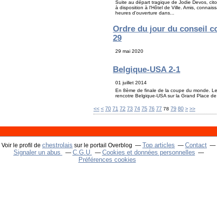
Suite au départ tragique de Jodie Devos, ci
à disposition à l'Hôtel de Ville. Amis, connai
heures d'ouverture dans...
Ordre du jour du conseil c
29
29 mai 2020
Belgique-USA 2-1
01 juillet 2014
En 8ème de finale de la coupe du monde. Les
rencotre Belgique-USA sur la Grand Place de 
10
20
30
40
50
60
90
100
200
300
400
500
<<
<
70
71
72
73
74
75
76
77
79
80
>
>>
78
chestrolais
Top articles
Contact
Voir le profil de
sur le portail Overblog
Signaler un abus
C.G.U.
Cookies et données personnelles
Préférences cookies