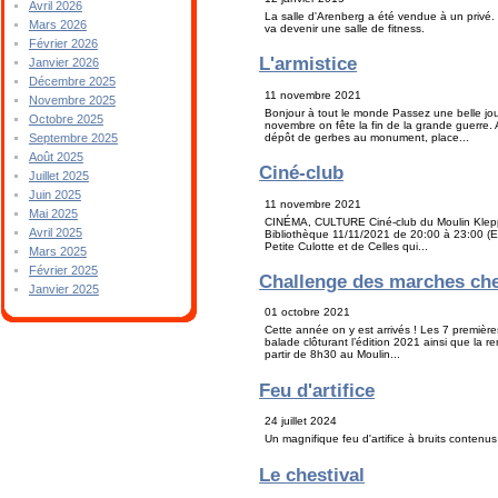
Avril 2026
La salle d'Arenberg a été vendue à un privé
Mars 2026
va devenir une salle de fitness.
Février 2026
L'armistice
Janvier 2026
Décembre 2025
11 novembre 2021
Novembre 2025
Bonjour à tout le monde Passez une belle jou
Octobre 2025
novembre on fête la fin de la grande guerre. 
dépôt de gerbes au monument, place...
Septembre 2025
Août 2025
Ciné-club
Juillet 2025
Juin 2025
11 novembre 2021
Mai 2025
CINÉMA, CULTURE Ciné-club du Moulin Klepper
Avril 2025
Bibliothèque 11/11/2021 de 20:00 à 23:00 (E
Petite Culotte et de Celles qui...
Mars 2025
Février 2025
Challenge des marches che
Janvier 2025
01 octobre 2021
Cette année on y est arrivés ! Les 7 premièr
balade clôturant l’édition 2021 ainsi que la
partir de 8h30 au Moulin...
Feu d'artifice
24 juillet 2024
Un magnifique feu d'artifice à bruits contenus p
Le chestival